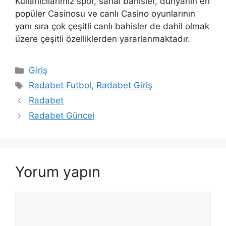
Kullanıcılarımız spor, sanal bahisler, dünyanın en
popüler Casinosu ve canlı Casino oyunlarının
yanı sıra çok çeşitli canlı bahisler de dahil olmak
üzere çeşitli özelliklerden yararlanmaktadır.
Kategoriler
Giriş
Etiketler
Radabet Futbol
,
Radabet Giriş
Radabet
Radabet Güncel
Yorum yapın
Yorum