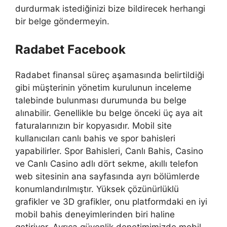
durdurmak istediğinizi bize bildirecek herhangi
bir belge göndermeyin.
Radabet Facebook
Radabet finansal süreç aşamasında belirtildiği
gibi müşterinin yönetim kurulunun inceleme
talebinde bulunması durumunda bu belge
alınabilir. Genellikle bu belge önceki üç aya ait
faturalarınızın bir kopyasıdır. Mobil site
kullanıcıları canlı bahis ve spor bahisleri
yapabilirler. Spor Bahisleri, Canlı Bahis, Casino
ve Canlı Casino adlı dört sekme, akıllı telefon
web sitesinin ana sayfasında ayrı bölümlerde
konumlandırılmıştır. Yüksek çözünürlüklü
grafikler ve 3D grafikler, onu platformdaki en iyi
mobil bahis deneyimlerinden biri haline