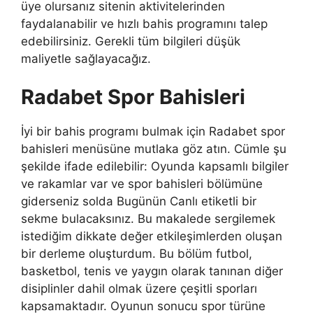
üye olursanız sitenin aktivitelerinden
faydalanabilir ve hızlı bahis programını talep
edebilirsiniz. Gerekli tüm bilgileri düşük
maliyetle sağlayacağız.
Radabet Spor Bahisleri
İyi bir bahis programı bulmak için Radabet spor
bahisleri menüsüne mutlaka göz atın. Cümle şu
şekilde ifade edilebilir: Oyunda kapsamlı bilgiler
ve rakamlar var ve spor bahisleri bölümüne
giderseniz solda Bugünün Canlı etiketli bir
sekme bulacaksınız. Bu makalede sergilemek
istediğim dikkate değer etkileşimlerden oluşan
bir derleme oluşturdum. Bu bölüm futbol,
basketbol, tenis ve yaygın olarak tanınan diğer
disiplinler dahil olmak üzere çeşitli sporları
kapsamaktadır. Oyunun sonucu spor türüne