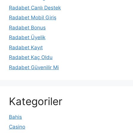
Radabet Canlı Destek
Radabet Mobil Giriş
Radabet Bonus
Radabet Üyelik
Radabet Kayıt
Radabet Kaç Oldu
Radabet Güvenilir Mi
Kategoriler
Bahis
Casino